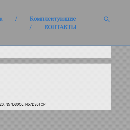
а
/
Комплектующие
/
КОНТАКТЫ
D20, N57D30OL, N57D30TOP