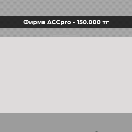
Фирма ACCpro - 150.000 тг
64506805025, 64529216467, 64529396722, 9216467, 4471502627, DCP05097, 64529225704