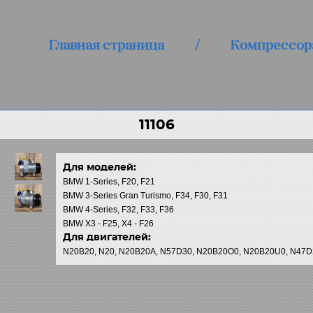
Главная страница
/
Компрессор
11106
Для моделей:
BMW 1-Series, F20, F21
BMW 3-Series Gran Turismo, F34, F30, F31
BMW 4-Series, F32, F33, F36
BMW X3 - F25, X4 - F26
Для двигателей:
N20B20, N20, N20B20A, N57D30, N20B20O0, N20B20U0, N47