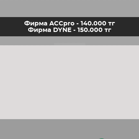
Фирма ACCpro - 140.000 тг
Фирма DYNE - 150.000 тг
8FK351111091, 6987890, 64526987890, 64529196889, 9196889, 64509196890, 64529165808, DCP05081