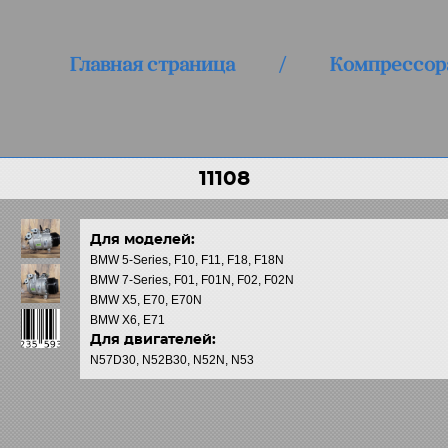
Главная страница
/
Компрессор
11108
Для моделей:
BMW 5-Series, F10, F11, F18, F18N
BMW 7-Series, F01, F01N, F02, F02N
BMW X5, E70, E70N
BMW X6, E71
Для двигателей:
N57D30, N52B30, N52N, N53